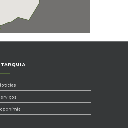
UTARQUIA
otícias
erviços
oponímia