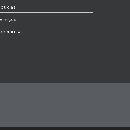
otícias
erviços
oponímia