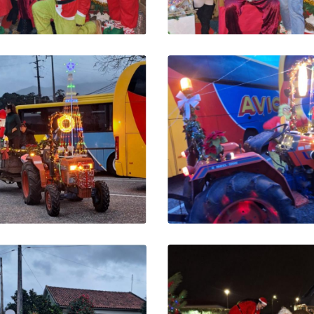
O MICKEY E AMIGOS
O PAI NATAL NÃO
PASSARAM PELO
RESISTE A MAIS U
LARGO DA IGREJA
FOTO